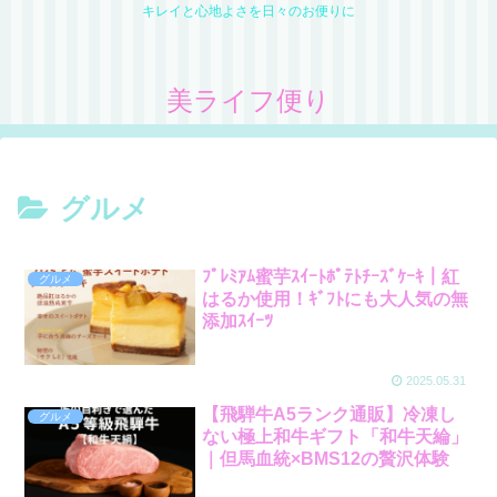
キレイと心地よさを日々のお便りに
美ライフ便り
グルメ
ﾌﾟﾚﾐｱﾑ蜜芋ｽｲｰﾄﾎﾟﾃﾄﾁｰｽﾞｹｰｷ｜紅
グルメ
はるか使用！ｷﾞﾌﾄにも大人気の無
添加ｽｲｰﾂ
2025.05.31
【飛騨牛A5ランク通販】冷凍し
グルメ
ない極上和牛ギフト「和牛天綸」
｜但馬血統×BMS12の贅沢体験