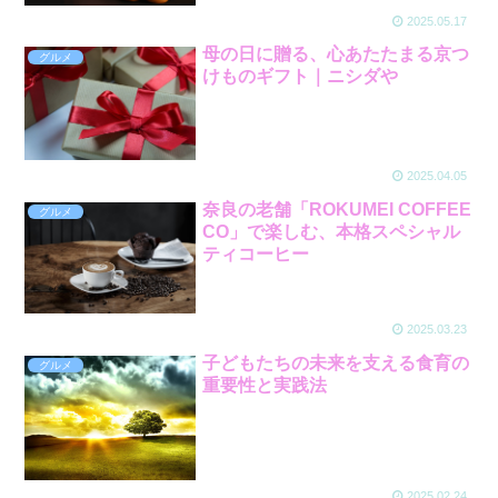
2025.05.17
母の日に贈る、心あたたまる京つ
グルメ
けものギフト｜ニシダや
2025.04.05
奈良の老舗「ROKUMEI COFFEE
グルメ
CO」で楽しむ、本格スペシャル
ティコーヒー
2025.03.23
子どもたちの未来を支える食育の
グルメ
重要性と実践法
2025.02.24