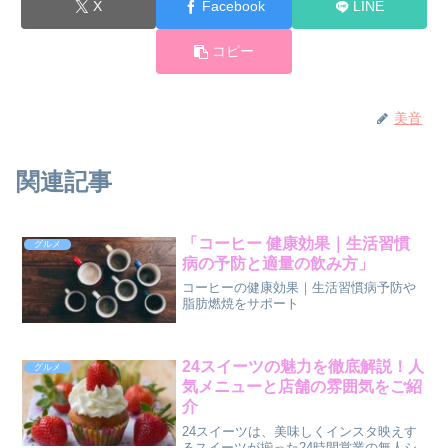
X
Facebook
LINE
コピー
美音
関連記事
「コーヒー 健康効果｜生活習慣
グルメ
病の予防と適量の飲み方」
コーヒーの健康効果｜生活習慣病予防や
脂肪燃焼をサポート
24スイーツの魅力を徹底解説！人
グルメ
気メニューと店舗の雰囲気をご紹
介
24スイーツは、美味しくインスタ映えす
るスイーツが揃った24時間営業の無人シ