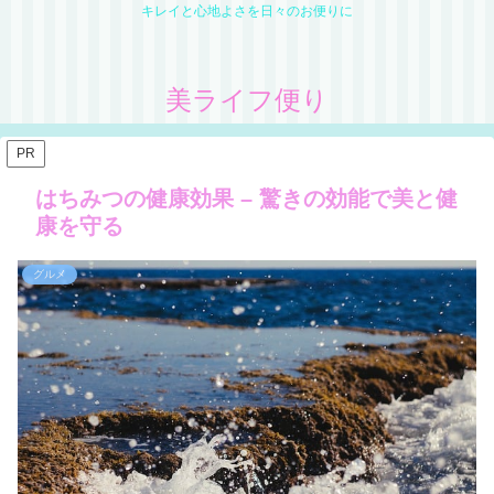
キレイと心地よさを日々のお便りに
美ライフ便り
PR
はちみつの健康効果 – 驚きの効能で美と健
康を守る
グルメ