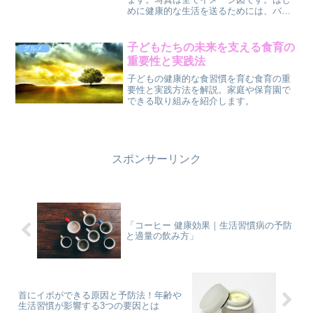
めに健康的な生活を送るためには、バラ
ンスの取れた食事が不可欠です。近年、
高タンパク質で低糖質な食材が注目を集
めています。これらの食材は、体内で効
子どもたちの未来を支える食育の
グルメ
率的にエネルギーに変換さ...
重要性と実践法
子どもの健康的な食習慣を育む食育の重
要性と実践方法を解説。家庭や保育園で
できる取り組みを紹介します。
スポンサーリンク
「コーヒー 健康効果｜生活習慣病の予防
と適量の飲み方」
首にイボができる原因と予防法！年齢や
生活習慣が影響する3つの要因とは