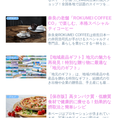
ョップ！全国各地で話題のスイーツをぜ
ひお楽しみください。
奈良の老舗「ROKUMEI COFFEE
グルメ
CO」で楽しむ、本格スペシャル
ティコーヒー
奈良発ROKUMEI COFFEEは焙煎日本一
の井田浩司氏が手がけるスペシャルティ
専門店。暮らしを豊かにする一杯をお届
けします。
【地域産品ギフト】地元の魅力を
グルメ
再発見！特別な贈り物に最適な
「地元のギフト」
「地元のギフト」は、地域の特産品や名
産品を贈れる特別なギフト。結婚式の引
き出物や企業の贈答品、手土産にも最
適！魅力や選び方を詳しく解説します。
【保存版】高タンパク質・低糖質
グルメ
食材で健康的に痩せる！効果的な
摂取法と簡単レシピ
本ページはプロモーションが含まれてい
ます。写真は全てイメージ図です。はじ