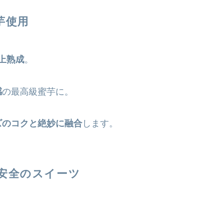
芋使用
以上熟成
。
感
の最高級蜜芋に。
ズのコクと絶妙に融合
します。
心安全のスイーツ