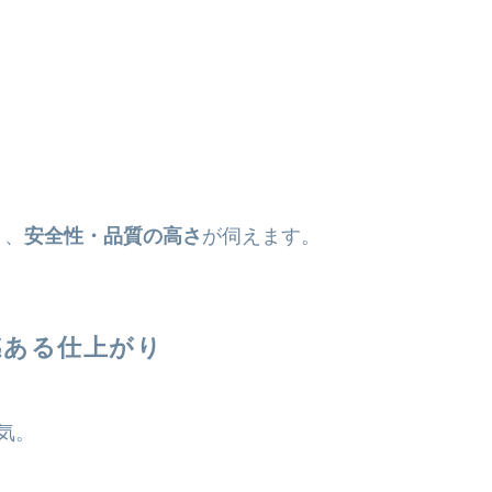
り、
安全性・品質の高さ
が伺えます。
感ある仕上がり
気。