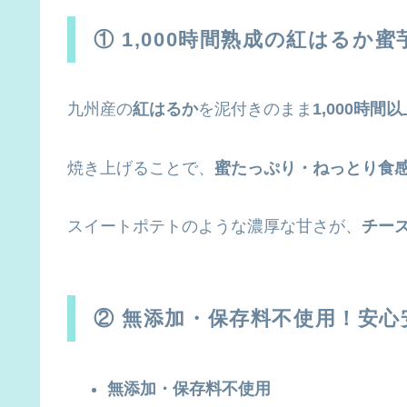
① 1,000時間熟成の紅はるか蜜
九州産の
紅はるか
を泥付きのまま
1,000時間
焼き上げることで、
蜜たっぷり・ねっとり食
スイートポテトのような濃厚な甘さが、
チー
② 無添加・保存料不使用！安
無添加・保存料不使用