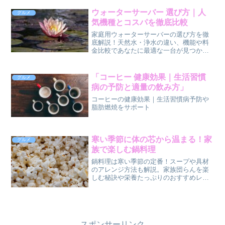
減に貢献します。
ウォーターサーバー 選び方｜人
グルメ
気機種とコスパを徹底比較
家庭用ウォーターサーバーの選び方を徹
底解説！天然水・浄水の違い、機能や料
金比較であなたに最適な一台が見つかり
ます。
「コーヒー 健康効果｜生活習慣
グルメ
病の予防と適量の飲み方」
コーヒーの健康効果｜生活習慣病予防や
脂肪燃焼をサポート
寒い季節に体の芯から温まる！家
グルメ
族で楽しむ鍋料理
鍋料理は寒い季節の定番！スープや具材
のアレンジ方法も解説。家族団らんを楽
しむ秘訣や栄養たっぷりのおすすめレシ
ピ15選をぜひお試しください。
スポンサーリンク