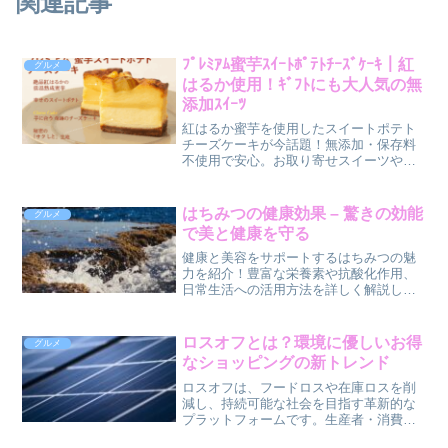
関連記事
ﾌﾟﾚﾐｱﾑ蜜芋ｽｲｰﾄﾎﾟﾃﾄﾁｰｽﾞｹｰｷ｜紅
グルメ
はるか使用！ｷﾞﾌﾄにも大人気の無
添加ｽｲｰﾂ
紅はるか蜜芋を使用したスイートポテト
チーズケーキが今話題！無添加・保存料
不使用で安心。お取り寄せスイーツやギ
フトにも人気急上昇中。今だけ公式通販
で販売中▶︎
はちみつの健康効果 – 驚きの効能
グルメ
で美と健康を守る
健康と美容をサポートするはちみつの魅
力を紹介！豊富な栄養素や抗酸化作用、
日常生活への活用方法を詳しく解説しま
す。
ロスオフとは？環境に優しいお得
グルメ
なショッピングの新トレンド
ロスオフは、フードロスや在庫ロスを削
減し、持続可能な社会を目指す革新的な
プラットフォームです。生産者・消費者
双方にメリットを提供し、環境負荷の軽