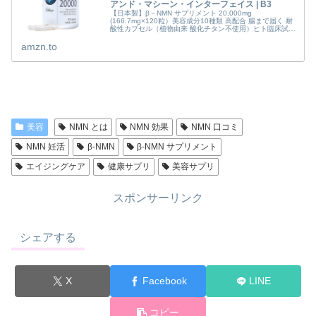
アンド・マシーン・インターフェイス | B3
【日本製】β－NMN サプリメント 20,000mg
(166.7mg×120粒）美容成分10種類 高配合 腸まで届く 耐
酸性カプセル（植物由来 酸化チタン不使用）ヒト臨床試験
実施 国内GMP認定工場 純度99.9％ PREMIUM NMN...
amzn.to
美容
NMN とは
NMN 効果
NMN 口コミ
NMN 妊活
β-NMN
β-NMN サプリメント
エイジングケア
健康サプリ
美容サプリ
スポンサーリンク
シェアする
X
Facebook
LINE
コピー