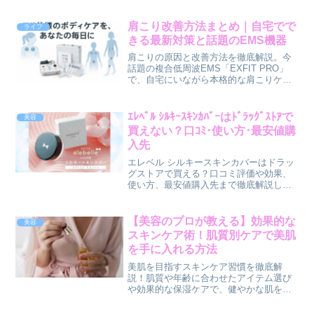
肌に優しい・経済的なスキンケアを実
現。
肩こり改善方法まとめ｜自宅でで
ライフ
きる最新対策と話題のEMS機器
肩こりの原因と改善方法を徹底解説。今
話題の複合低周波EMS「EXFIT PRO」
で、自宅にいながら本格的な肩こりケア
を実現！
ｴﾚﾍﾞﾙ ｼﾙｷｰｽｷﾝｶﾊﾞｰはﾄﾞﾗｯｸﾞｽﾄｱで
美容
買えない？口ｺﾐ･使い方･最安値購
入先
エレベル シルキースキンカバーはドラッ
グストアで買える？口コミ評価や効果、
使い方、最安値購入先まで徹底解説しま
す。
【美容のプロが教える】効果的な
美容
スキンケア術！肌質別ケアで美肌
を手に入れる方法
美肌を目指すスキンケア習慣を徹底解
説！肌質や年齢に合わせたアイテム選び
や効果的な保湿ケアで、健やかな肌を手
に入れましょう。