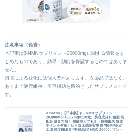
注意事項（免責）
本記事はβ-NMNサプリメント20000mgに関する情報をま
とめたものであり、効果・効能を保証するものではありま
せん。
摂取による変化には個人差があります。医薬品ではなく、
あくまで健康維持・美容補助を目的としたサプリメントで
す。
Amazon | 【日本製】β－NMN サプリメント
20,000mg (166.7mg×120粒）美容成分10種類 高
配合 腸まで届く 耐酸性カプセル（植物由来 酸化
チタン不使用）ヒト臨床試験実施 国内GMP認定
工場 純度99.9％ PREMIUM NMN 20000 | マン・