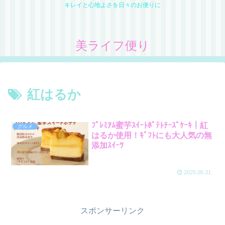
キレイと心地よさを日々のお便りに
美ライフ便り
紅はるか
ﾌﾟﾚﾐｱﾑ蜜芋ｽｲｰﾄﾎﾟﾃﾄﾁｰｽﾞｹｰｷ｜紅
グルメ
はるか使用！ｷﾞﾌﾄにも大人気の無
添加ｽｲｰﾂ
2025.05.31
スポンサーリンク