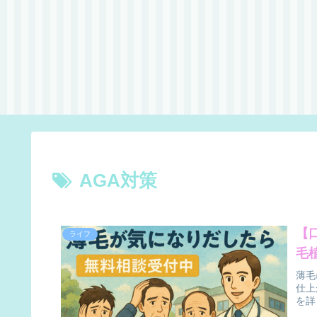
AGA対策
【
ライフ
毛
薄毛
仕上
を詳