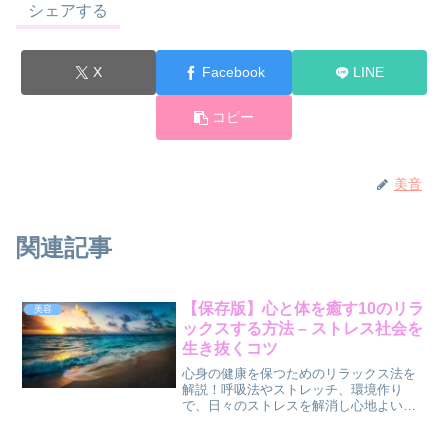
シェアする
X
Facebook
LINE
コピー
美音
関連記事
【保存版】心と体を癒す10のリラ
美容
ックスする方法 – ストレス社会を
生き抜くコツ
心身の健康を保つためのリラックス法を
解説！呼吸法やストレッチ、環境作り
で、日々のストレスを解消し心地よい時
間を過ごしましょう。