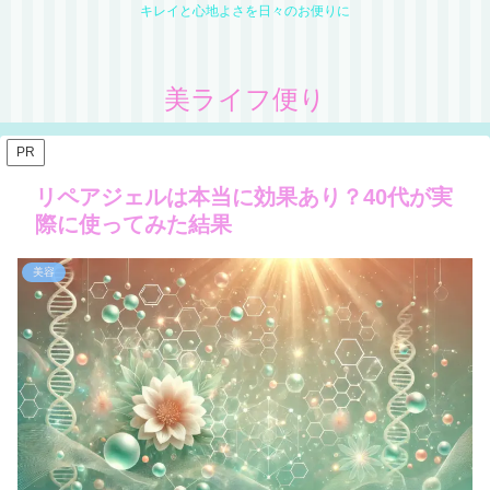
キレイと心地よさを日々のお便りに
美ライフ便り
PR
リペアジェルは本当に効果あり？40代が実
際に使ってみた結果
美容