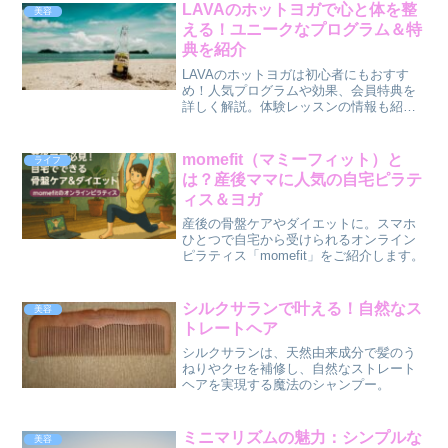
LAVAのホットヨガで心と体を整
美容
える！ユニークなプログラム＆特
典を紹介
LAVAのホットヨガは初心者にもおすす
め！人気プログラムや効果、会員特典を
詳しく解説。体験レッスンの情報も紹
介！
momefit（マミーフィット）と
ライフ
は？産後ママに人気の自宅ピラテ
ィス＆ヨガ
産後の骨盤ケアやダイエットに。スマホ
ひとつで自宅から受けられるオンライン
ピラティス「momefit」をご紹介します。
シルクサランで叶える！自然なス
美容
トレートヘア
シルクサランは、天然由来成分で髪のう
ねりやクセを補修し、自然なストレート
ヘアを実現する魔法のシャンプー。
ミニマリズムの魅力：シンプルな
美容