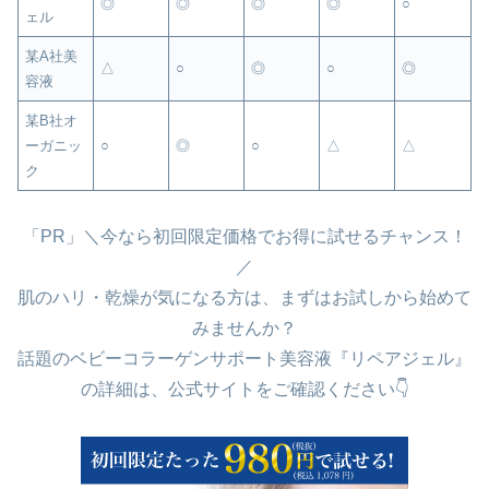
◎
◎
◎
◎
○
ェル
某A社美
△
○
◎
○
◎
容液
某B社オ
ーガニッ
○
◎
○
△
△
ク
「PR」＼今なら初回限定価格でお得に試せるチャンス！
／
肌のハリ・乾燥が気になる方は、まずはお試しから始めて
みませんか？
話題のベビーコラーゲンサポート美容液『リペアジェル』
の詳細は、公式サイトをご確認ください👇